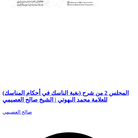
المجلس 2 من شرح (بغية الناسك في أحكام المناسك)
للعلامة محمد البهوتي | الشيخ صالح العصيمي
صالح العصيمي