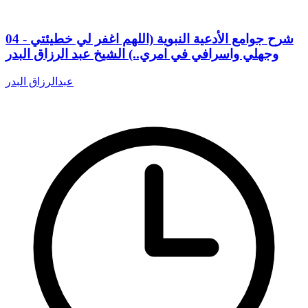
04 - شرح جوامع الأدعية النبوية (اللهم اغفر لي خطيئتي
وجهلي واسرافي في امري..) الشيخ عبد الرزاق البدر
عبدالرزاق البدر