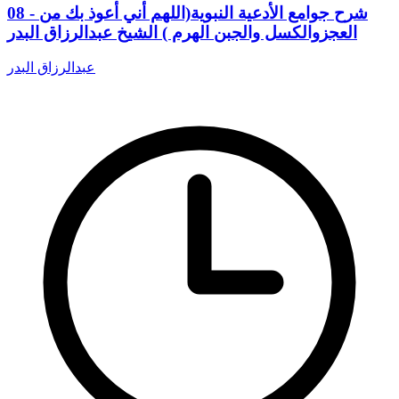
08 - شرح جوامع الأدعية النبوية(اللهم أني أعوذ بك من
العجزوالكسل والجبن الهرم ) الشيخ عبدالرزاق البدر
عبدالرزاق البدر