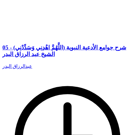
05 - شرح جوامع الأدعية النبوية (اللَّهُمَّ اهْدِنِي وَسَدِّدْنِي)
الشيخ عبد الرزاق البدر
عبدالرزاق البدر