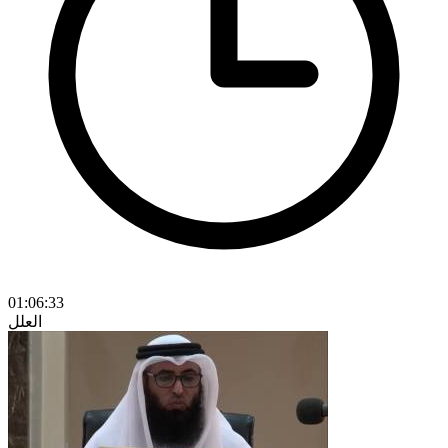
01:06:33
العلل