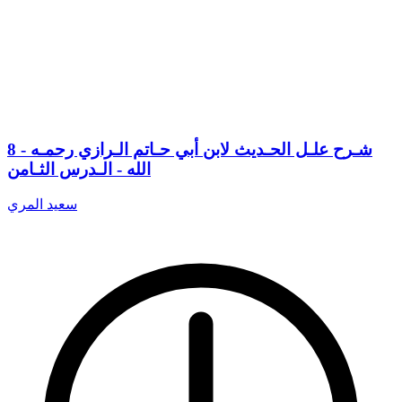
8 - شـرح علـل الحـديث لابن أبي حـاتم الـرازي رحمـه
الله - الـدرس الثـامن
سعيد المري