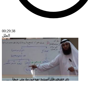
00:29:38
العلل