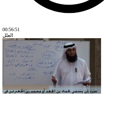
00:56:51
العلل