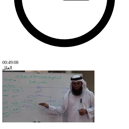
00:49:08
العلل