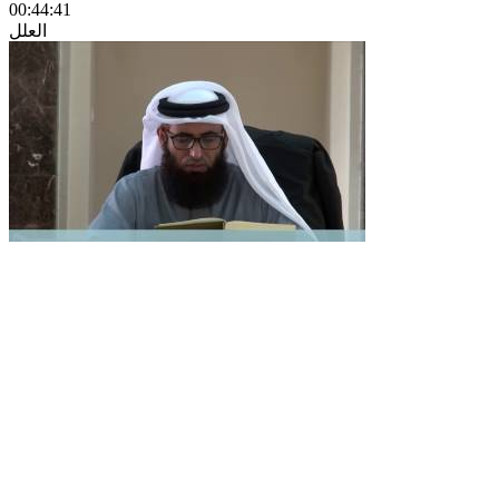
00:44:41
العلل