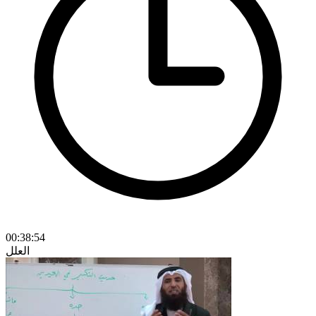
00:38:54
العلل