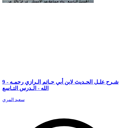
9 - شـرح علـل الحـديث لابن أبي حـاتم الـرازي رحمـه
الله - الـدرس التـاسع
سعيد المري