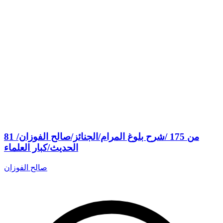
81 من 175 /شرح بلوغ المرام/الجنائز/صالح الفوزان/
الحديث/كبار العلماء
صالح الفوزان