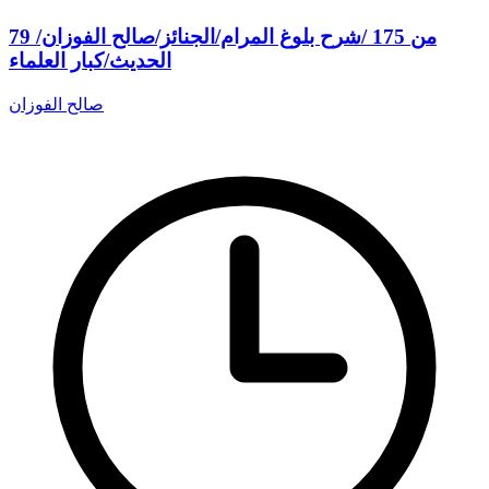
79 من 175 /شرح بلوغ المرام/الجنائز/صالح الفوزان/
الحديث/كبار العلماء
صالح الفوزان