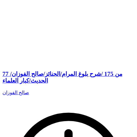
77 من 175 /شرح بلوغ المرام/الجنائز/صالح الفوزان/
الحديث/كبار العلماء
صالح الفوزان