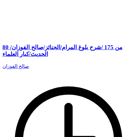
80 من 175 /شرح بلوغ المرام/الجنائز/صالح الفوزان/
الحديث/كبار العلماء
صالح الفوزان