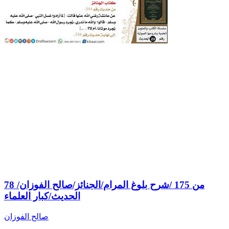
78 من 175 /شرح بلوغ المرام/الجنائز/صالح الفوزان/
الحديث/كبار العلماء
صالح الفوزان