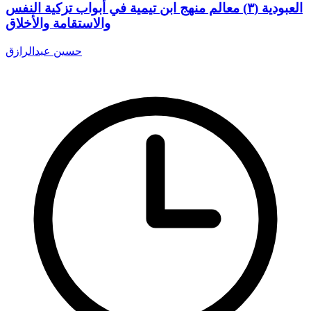
العبودية (٣) معالم منهج ابن تيمية في أبواب تزكية النفس
والاستقامة والأخلاق
حسين عبدالرازق