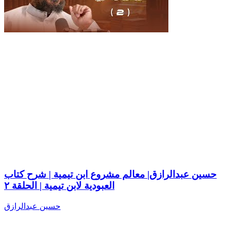
حسين عبدالرازق| معالم مشروع ابن تيمية | شرح كتاب
العبودية لابن تيمية | الحلقة ٢
حسين عبدالرازق