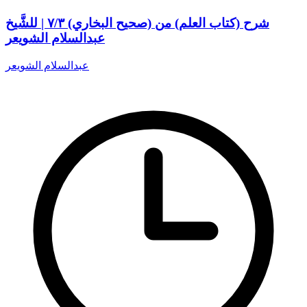
شرح (كتاب العلم) من (صحيح البخاري) ٧/٣ | للشَّيخ
عبدالسلام الشويعر
عبدالسلام الشويعر