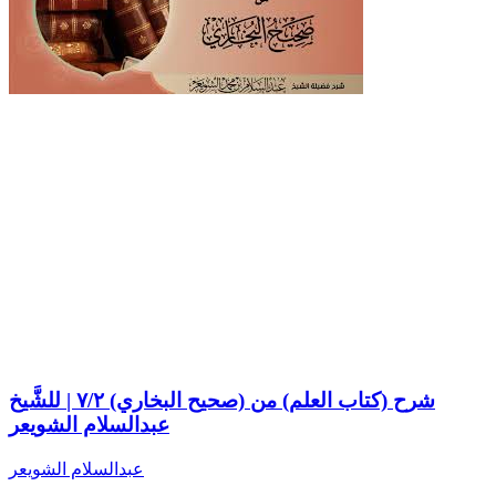
شرح (كتاب العلم) من (صحيح البخاري) ٧/٢ | للشَّيخ
عبدالسلام الشويعر
عبدالسلام الشويعر