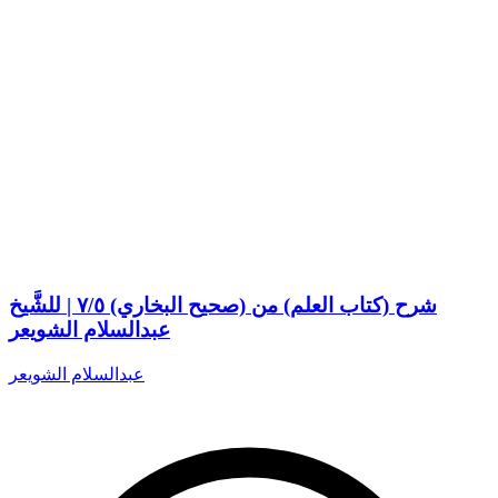
شرح (كتاب العلم) من (صحيح البخاري) ٧/٥ | للشَّيخ
عبدالسلام الشويعر
عبدالسلام الشويعر