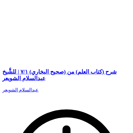
شرح (كتاب العلم) من (صحيح البخاري) ٧/١ | للشَّيخ
عبدالسلام الشويعر
عبدالسلام الشويعر