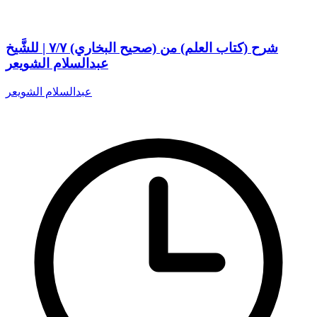
شرح (كتاب العلم) من (صحيح البخاري) ٧/٧ | للشَّيخ
عبدالسلام الشويعر
عبدالسلام الشويعر