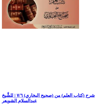
شرح (كتاب العلم) من (صحيح البخاري) ٧/٦ | للشَّيخ
عبدالسلام الشويعر