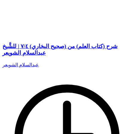
شرح (كتاب العلم) من (صحيح البخاري) ٧/٤ | للشَّيخ
عبدالسلام الشويعر
عبدالسلام الشويعر