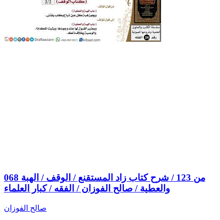
068 من 123 / شرح كتاب زاد المستقنع / الوقف / الهبة
والعطية / صالح الفوزان / الفقه / كبار العلماء
صالح الفوزان