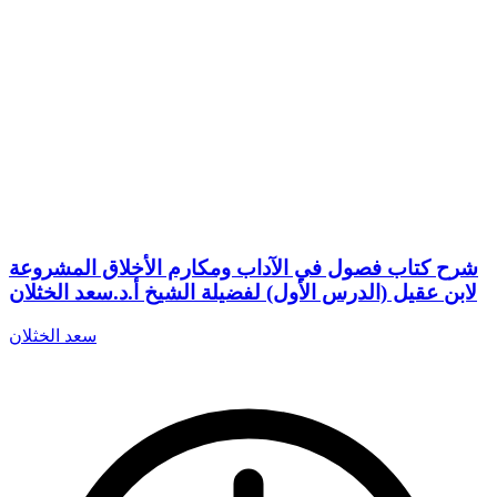
شرح كتاب فصول في الآداب ومكارم الأخلاق المشروعة
لابن عقيل (الدرس الأول) لفضيلة الشيخ أ.د.سعد الخثلان
سعد الخثلان