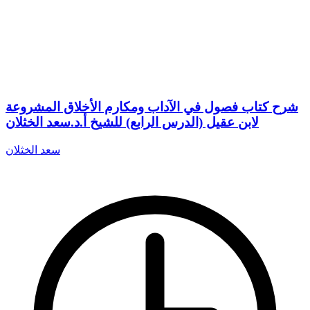
شرح كتاب فصول في الآداب ومكارم الأخلاق المشروعة
لابن عقيل (الدرس الرابع) للشيخ أ.د.سعد الخثلان
سعد الخثلان