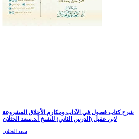
شرح كتاب فصول في الآداب ومكارم الأخلاق المشروعة
لابن عقيل (الدرس الثاني) للشيخ أ.د.سعد الخثلان
سعد الخثلان