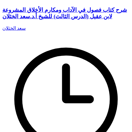
شرح كتاب فصول في الآداب ومكارم الأخلاق المشروعة
لابن عقيل (الدرس الثالث) للشيخ أ.د.سعد الخثلان
سعد الخثلان