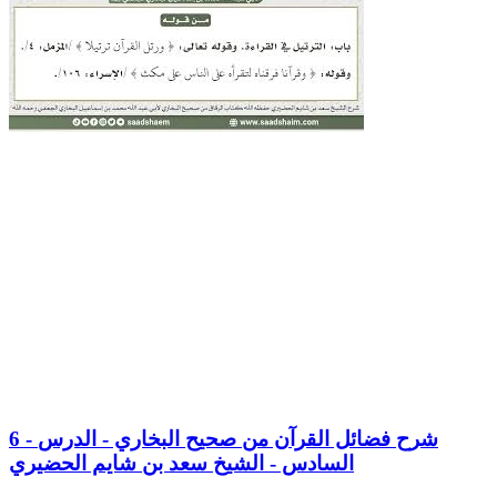
6 - شرح فضائل القرآن من صحيح البخاري - الدرس
السادس - الشيخ سعد بن شايم الحضيري