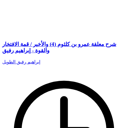
شرح معلقة عمرو بن كلثوم (4) والأخير / قمة الافتخار
والقوة - إبراهيم رفيق
إبراهيم رفيق الطويل