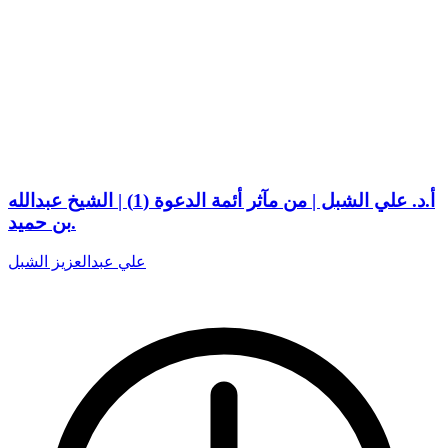
أ.د. علي الشبل | من مآثر أئمة الدعوة (1) | الشيخ عبدالله
بن حميد.
علي عبدالعزيز الشبل