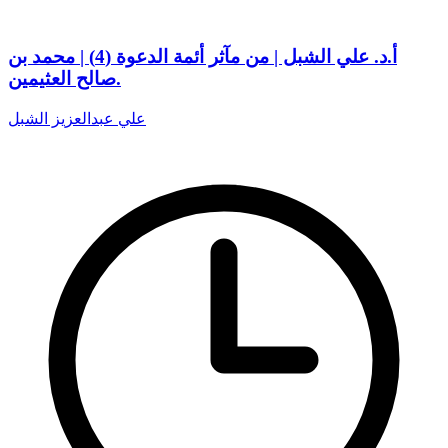
أ.د. علي الشبل | من مآثر أئمة الدعوة (4) | محمد بن
صالح العثيمين.
علي عبدالعزيز الشبل