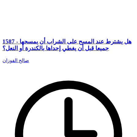
1587 - هل يشترط عند المسح على الشراب أن يمسحها
جميعا قبل أن يغطي إحداها بالكندرة أو النعل؟
صالح الفوزان