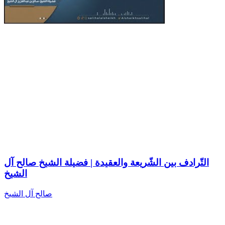
التّرادف بين الشّريعة والعقيدة | فضيلة الشيخ صالح آل
الشيخ
صالح آل الشيخ