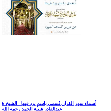
6 أسماء سور القرآن تُسمى باسمٍ يرد فيها - الشيخ
عبدالقادر شيبة الحمد رحمه الله