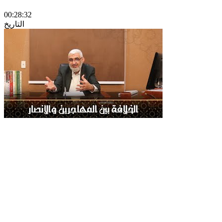
00:28:32
التاريخ