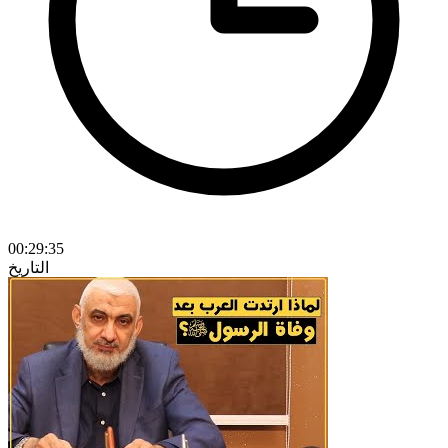
00:29:35
التاريخ