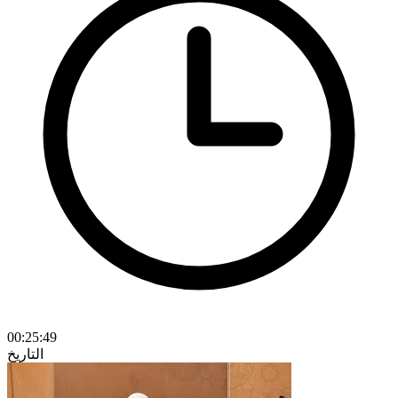
00:25:49
التاريخ