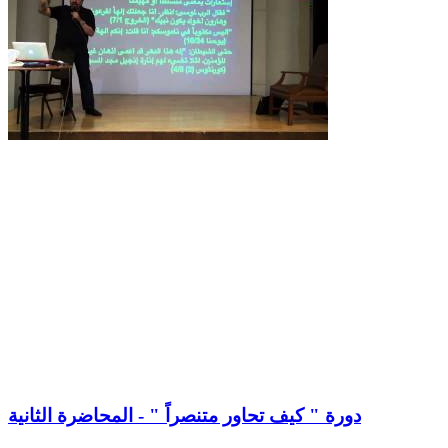
دورة " كيف تحاور متنصراً " - المحاضرة الثانية