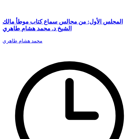
المجلس الأول: من مجالس سماع كتاب موطأ مالك
الشيخ د. محمد هشام طاهري
محمد هشام طاهري