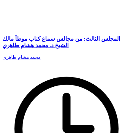
المجلس الثالث: من مجالس سماع كتاب موطأ مالك
الشيخ د. محمد هشام طاهري
محمد هشام طاهري