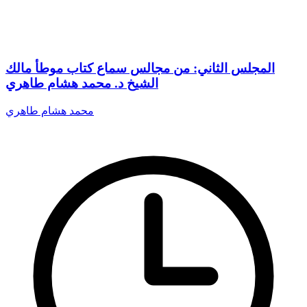
المجلس الثاني: من مجالس سماع كتاب موطأ مالك
الشيخ د. محمد هشام طاهري
محمد هشام طاهري