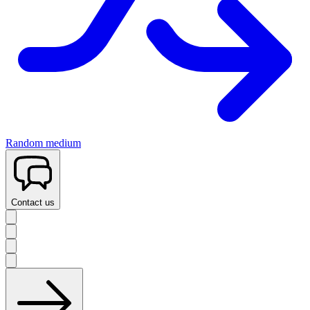
Random medium
Contact us