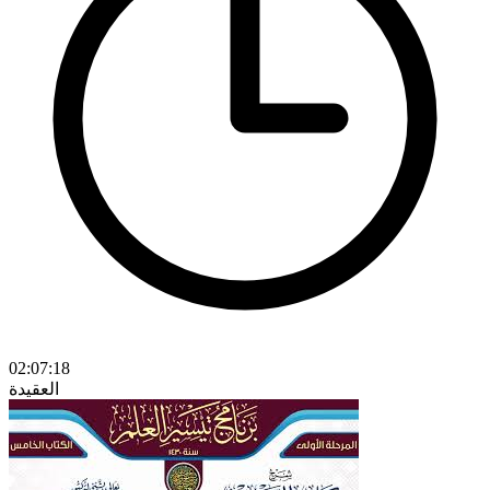
02:07:18
العقيدة