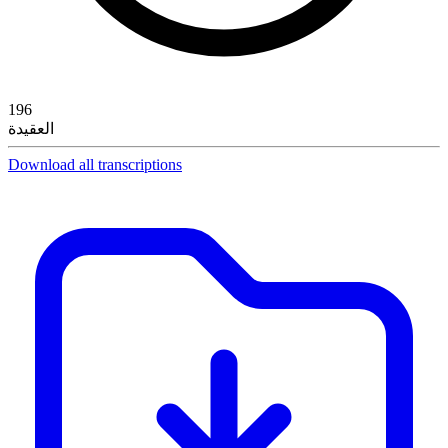
196
العقيدة
Download all transcriptions