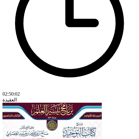
02:50:02
العقيدة