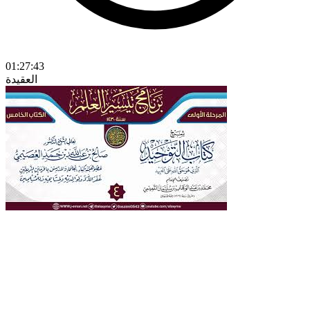
01:27:43
العقيدة