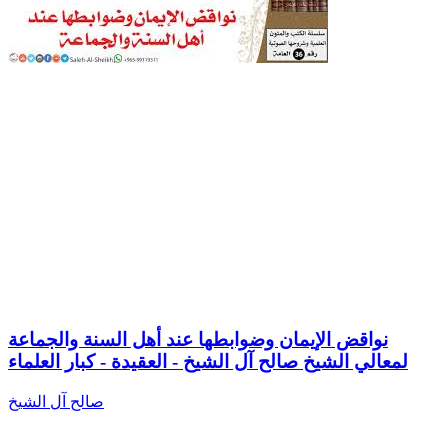
نواقض الإيمان وضوابطها عند أهل السنة والجماعة
لمعالي الشيخ صالح آل الشيخ - العقيدة - كبار العلماء
صالح آل الشيخ