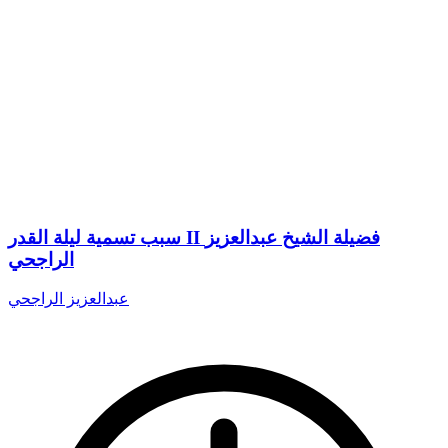
سبب تسمية ليلة القدر II فضيلة الشيخ عبدالعزيز
الراجحي
عبدالعزيز الراجحي