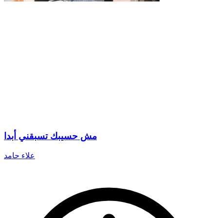
مش حسيبك تسبقني أبدا
علاء حامد