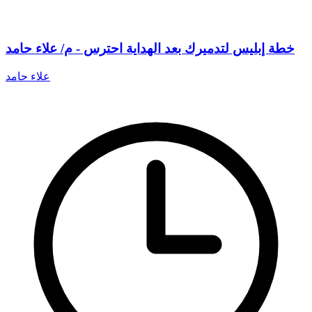
خطة إبليس لتدميرك بعد الهداية احترس - م/ علاء حامد
علاء حامد