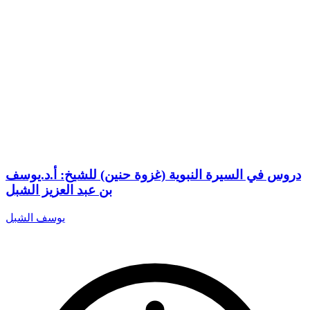
دروس في السيرة النبوية (غزوة حنين) للشيخ: أ.د.يوسف
بن عبد العزيز الشبل
يوسف الشبل