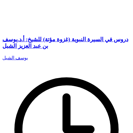
دروس في السيرة النبوية (غزوة مؤتة) للشيخ: أ.د.يوسف
بن عبد العزيز الشبل
يوسف الشبل