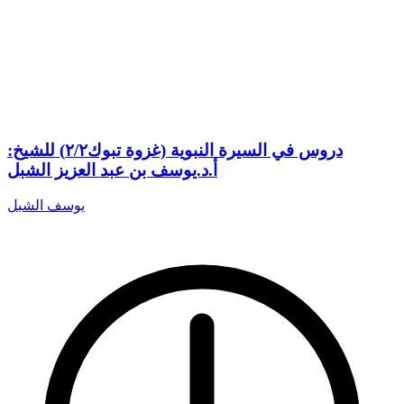
دروس في السيرة النبوية (غزوة تبوك٢/٢) للشيخ:
أ.د.يوسف بن عبد العزيز الشبل
يوسف الشبل