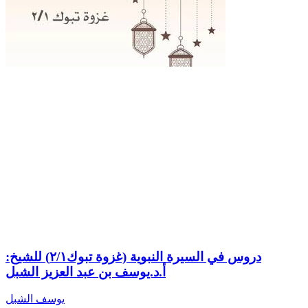
دروس في السيرة النبوية (غزوة تبوك٢/١) للشيخ:
أ.د.يوسف بن عبد العزيز الشبل
يوسف الشبل