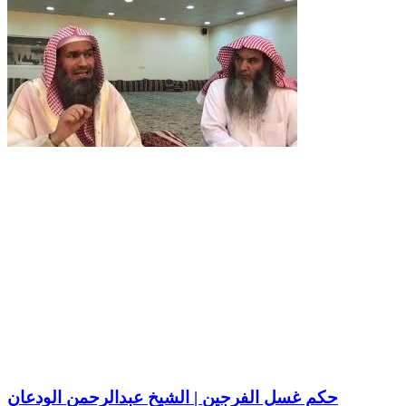
حكم غسل الفرجين | الشيخ عبدالرحمن الودعان