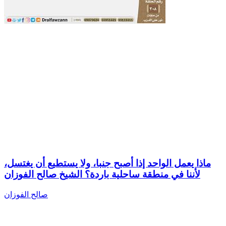
ماذا يعمل الواحد إذا أصبح جنبا، ولا يستطيع أن يغتسل،
لأننا في منطقة ساحلية باردة؟ الشيخ صالح الفوزان
صالح الفوزان