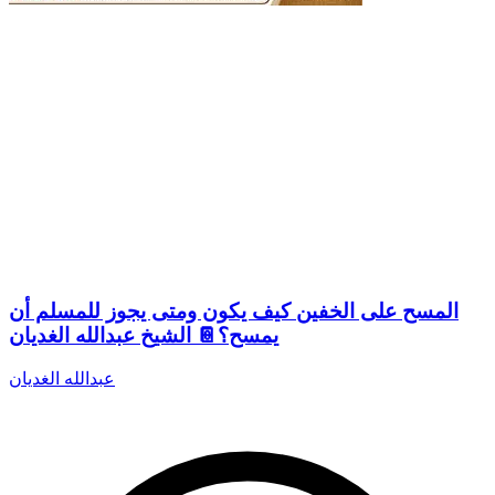
المسح على الخفين كيف يكون ومتى يجوز للمسلم أن
يمسح؟📔 الشيخ عبدالله الغديان
عبدالله الغديان