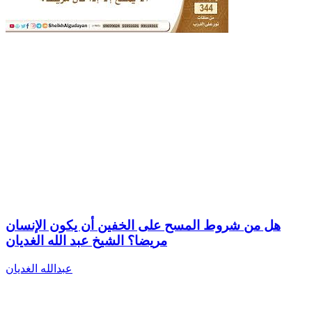
هل من شروط المسح على الخفين أن يكون الإنسان
مريضا؟ الشيخ عبد الله الغديان
عبدالله الغديان