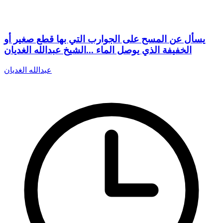
يسأل عن المسح على الجوارب التي بها قطع صغير أو
الخفيفة الذي يوصل الماء ...الشيخ عبدالله الغديان
عبدالله الغديان