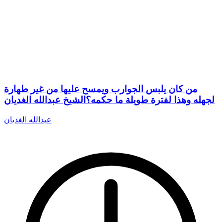
من كان يلبس الجوارب ويمسح عليها من غير طهارة
لجهله وهذا لفترة طويلة ما حكمه؟الشيخ عبدالله الغديان
عبدالله الغديان