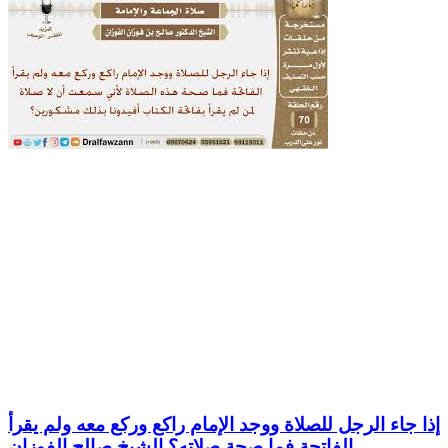
إذا جاء الرجل للصلاة ووجد الإمام راكع وركع معه ولم يقرأ
الفاتحة فما صحة صلاته؟ الشيخ صالح الفوزان