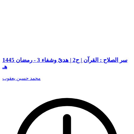
سر الصلاح : القرآن | ح2 | هدىً وشفاء 3 - رمضان 1445
هـ
محمد حسين يعقوب