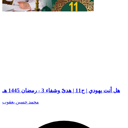
هل أنت يهودي | ح11 | هدىً وشفاء 3 - رمضان 1445 هـ
محمد حسين يعقوب