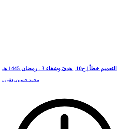
التعميم خطأ | ح10 | هدىً وشفاء 3 - رمضان 1445 هـ
محمد حسين يعقوب