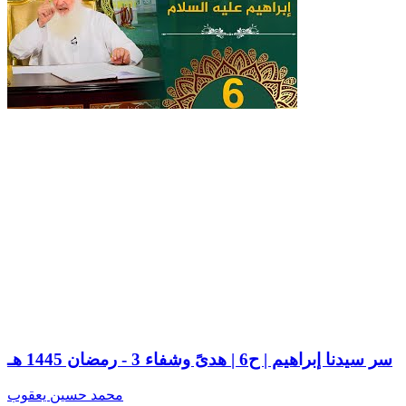
سر سيدنا إبراهيم | ح6 | هدىً وشفاء 3 - رمضان 1445 هـ
محمد حسين يعقوب