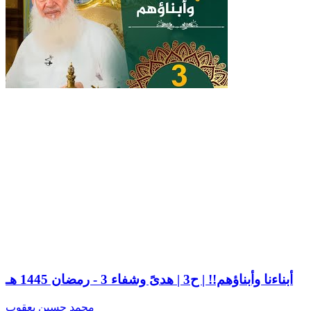
أبناءنا وأبناؤهم!! | ح3 | هدىً وشفاء 3 - رمضان 1445 هـ
محمد حسين يعقوب