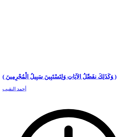
( وَكَذَلِكَ نفَصِّلُ الآيَاتِ وَلِتَسْتَبِينَ سَبِيلُ الْمُجْرِمِينَ )
أحمد النقيب