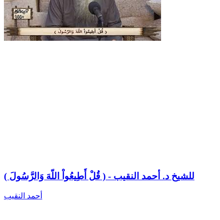
( قُلْ أَطِيعُواْ اللّهَ وَالرَّسُولَ ) - للشيخ د. أحمد النقيب
أحمد النقيب