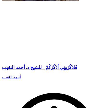
فَاذْكُرُونِي أَذْكُرْكُمْ - للشيخ د. أحمد النقيب
أحمد النقيب