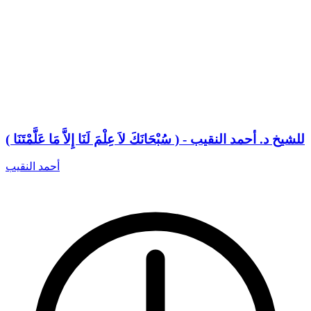
( سُبْحَانَكَ لاَ عِلْمَ لَنَا إِلاَّ مَا عَلَّمْتَنَا ) - للشيخ د. أحمد النقيب
أحمد النقيب