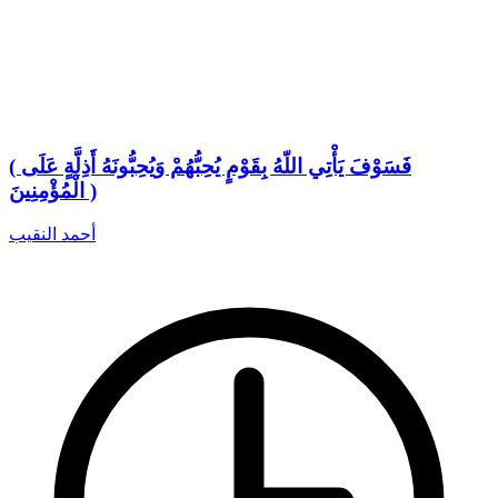
( فَسَوْفَ يَأْتِي اللّهُ بِقَوْمٍ يُحِبُّهُمْ وَيُحِبُّونَهُ أَذِلَّةٍ عَلَى
الْمُؤْمِنِينَ )
أحمد النقيب