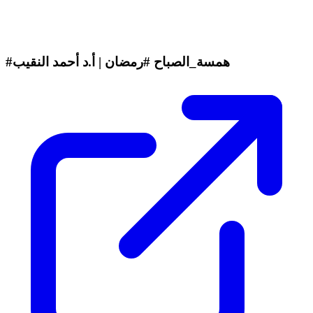
#همسة_الصباح #رمضان | أ.د أحمد النقيب