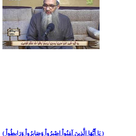
( يَا أَيُّهَا الَّذِينَ آمَنُواْ اصْبِرُواْ وَصَابِرُواْ وَرَابِطُواْ )