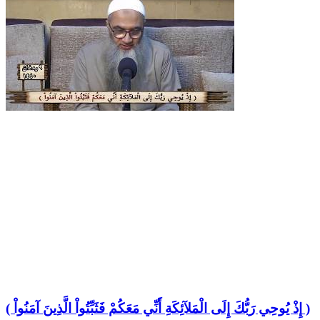
( إِذْ يُوحِي رَبُّكَ إِلَى الْمَلآئِكَةِ أَنِّي مَعَكُمْ فَثَبِّتُواْ الَّذِينَ آمَنُواْ )