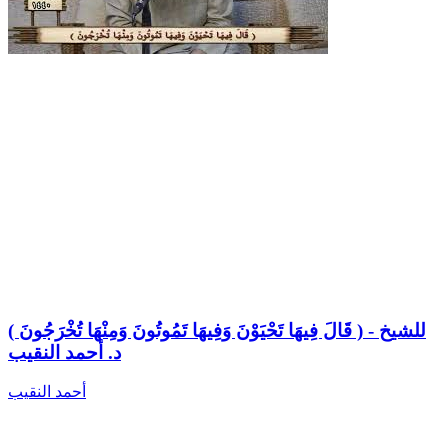
( قَالَ فِيهَا تَحْيَوْنَ وَفِيهَا تَمُوتُونَ وَمِنْهَا تُخْرَجُونَ ) - للشيخ
د. أحمد النقيب
أحمد النقيب