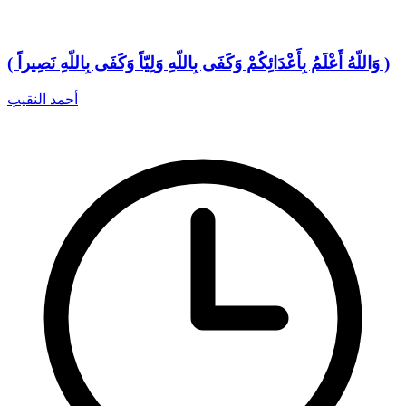
( وَاللّهُ أَعْلَمُ بِأَعْدَائِكُمْ وَكَفَى بِاللّهِ وَلِيّاً وَكَفَى بِاللّهِ نَصِيراً )
أحمد النقيب