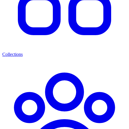
Collections