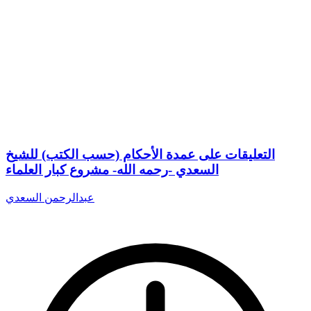
التعليقات على عمدة الأحكام (حسب الكتب) للشيخ
السعدي -رحمه الله- مشروع كبار العلماء
عبدالرحمن السعدي