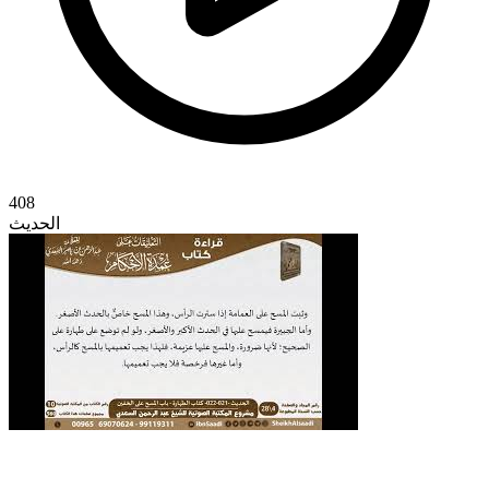
408
الحديث