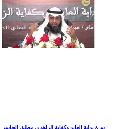
دورة بداية العابد وكفاية الزاهد د. مطلق الجاسر