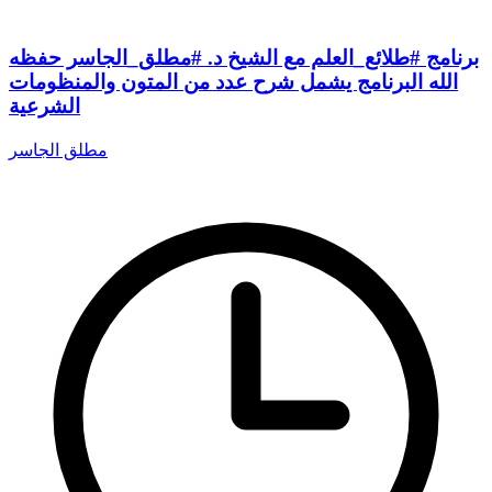
برنامج #طلائع_العلم مع الشيخ د. #مطلق_الجاسر حفظه
الله البرنامج يشمل شرح عدد من المتون والمنظومات
الشرعية
مطلق الجاسر