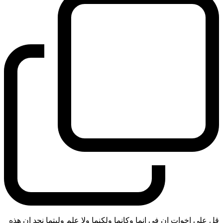
قل على اخوات ان في انما وكانما ولكنما ولا علم وليتما نجد ان هذه