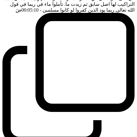
التراكيب لها اصل سابق ثم زيدت ما. تأملوا ماء في ربما في قول
الله تعالى ربما يود الذين كفروا لو كانوا مسلمين
- 00:05:10
ضَ