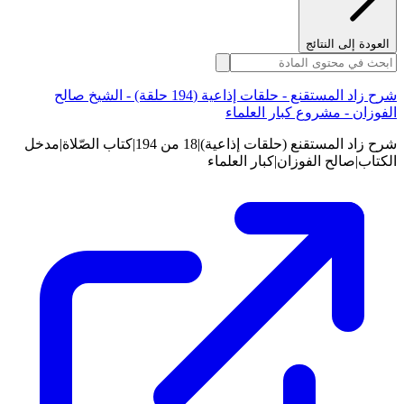
العودة إلى النتائج
شرح زاد المستقنع - حلقات إذاعية (194 حلقة) - الشيخ صالح
الفوزان - مشروع كبار العلماء
شرح زاد المستقنع (حلقات إذاعية)|18 من 194|كتاب الصّلاة|مدخل
الكتاب|صالح الفوزان|كبار العلماء