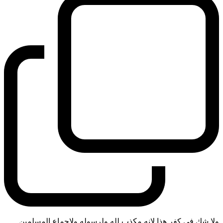
ولا شك في كفر هذا لانه مكذب لله ولرسوله ولاجماع المسلمين