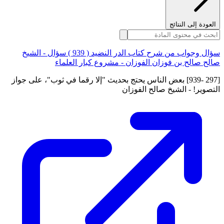
العودة إلى النتائج
سؤال وجواب من شرح كتاب الدر النضيد ( 939 ) سؤال - الشيخ
صالح صالح بن فوزان الفوزان - مشروع كبار العلماء
[297 -939] بعض الناس يحتج بحديث "إلا رقما في ثوب"، على جواز
التصوير! - الشيخ صالح الفوزان