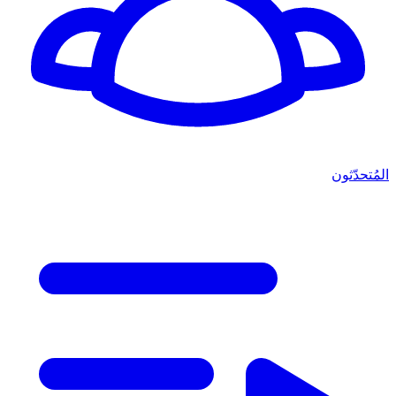
المُتحدّثون