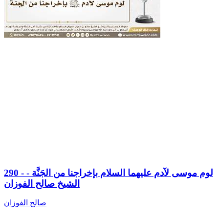
290 - لوم موسى لآدم عليهما السلام بإخراجنا من الجَنَّة -
الشيخ صالح الفوزان
صالح الفوزان