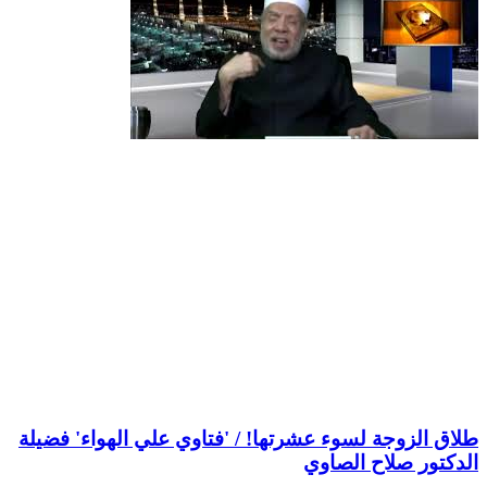
طلاق الزوجة لسوء عشرتها! / 'فتاوي علي الهواء' فضيلة
الدكتور صلاح الصاوي