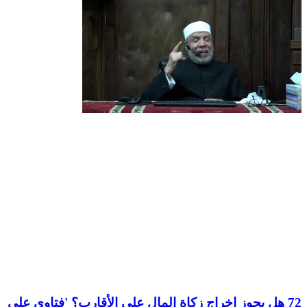
72 هل يجوز اخراج زكاة المال علي الأقارب؟ 'فتاوي علي