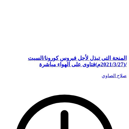
المنحة التى تبذل لأجل فيروس كورونا/السبت
/(2021/3/27م)فتاوى على الهواء مباشرة
صلاح الصاوي