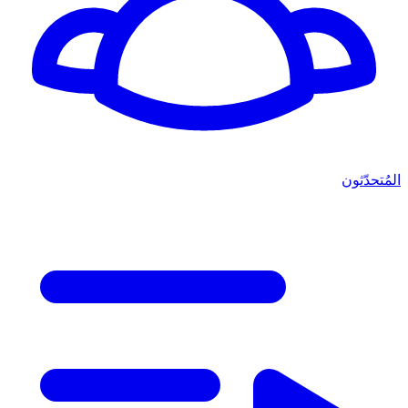
المُتحدّثون