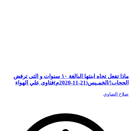
ماذا تفعل تجاه ابنتها البالغة ١٠ سنوات و التى ترفض
الحجاب!/الخمـيس(21-11-2020م)فتاوى علي الهواء
صلاح الصاوي