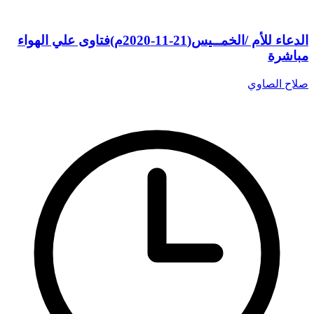
الدعاء للأم /الخمــيس(21-11-2020م)فتاوى علي الهواء
مباشرة
صلاح الصاوي