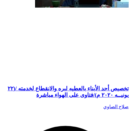
تخصيص أحد الأبناء بالعطيه لبره والانقطاع لخدمته /(٢٢
يونيــه ٢٠٢٠ م)/فتاوى على الهواء مباشرة
صلاح الصاوي