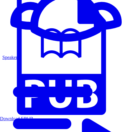
Speakers
Download EPUB