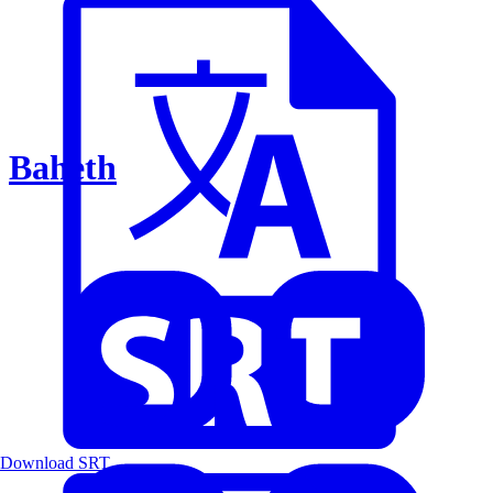
Baheth
Download SRT