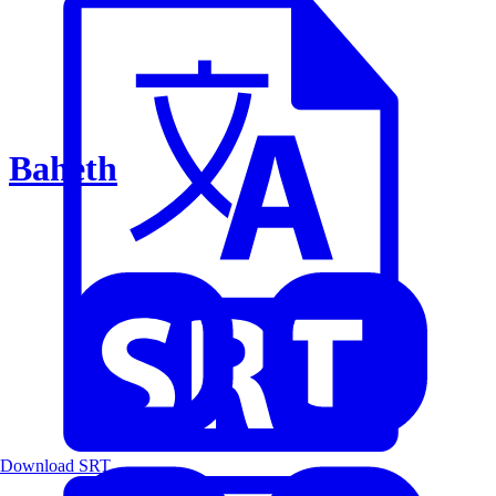
Baheth
Download SRT