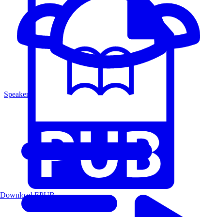
Speakers
Download EPUB