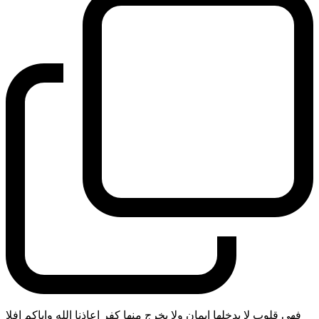
فهي قلوب لا يدخلها ايمان ولا يخرج منها كفر اعاذنا الله واياكم افلا