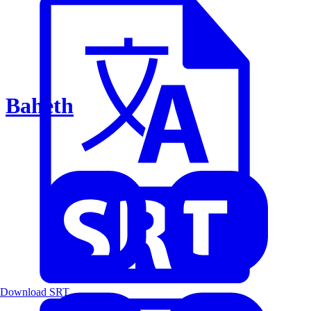
Baheth
Download SRT