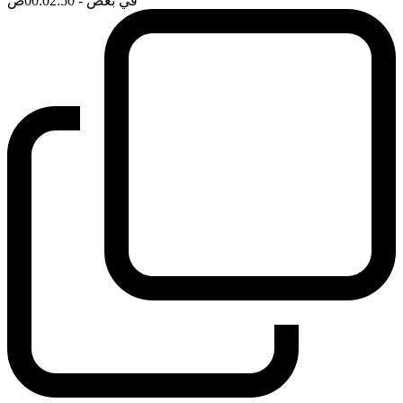
في بعض
- 00:02:50
ضَ