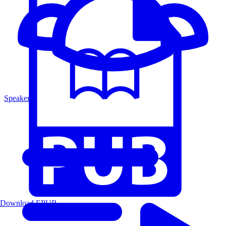
Speakers
Download EPUB