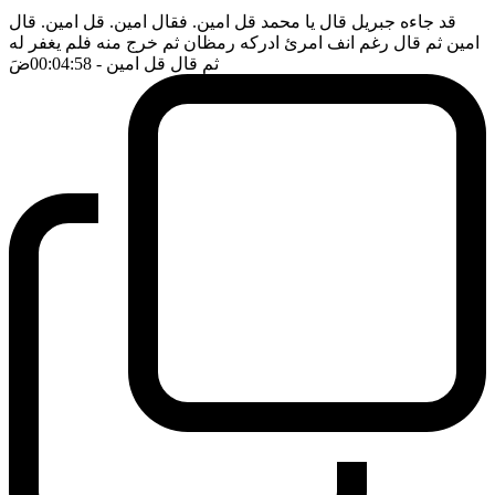
قد جاءه جبريل قال يا محمد قل امين. فقال امين. قل امين. قال
امين ثم قال رغم انف امرئ ادركه رمظان ثم خرج منه فلم يغفر له
ثم قال قل امين
- 00:04:58
ضَ