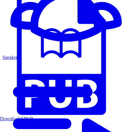
Speakers
Download EPUB