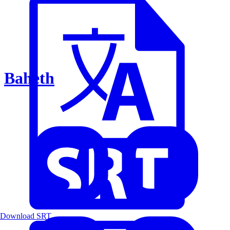
Baheth
Download SRT