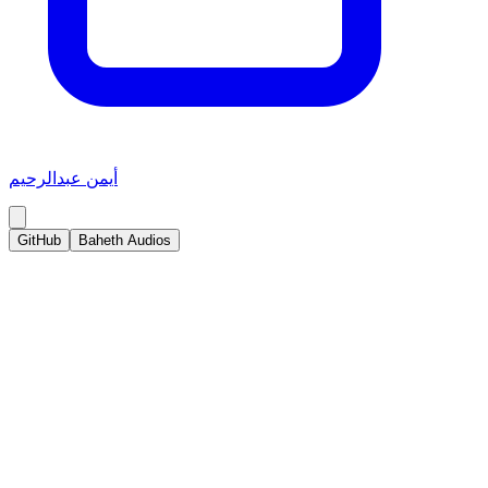
أيمن عبدالرحيم
GitHub
Baheth Audios