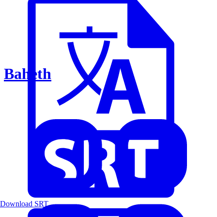
Baheth
Download SRT