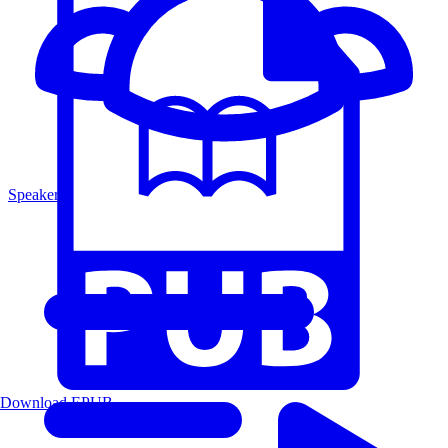
Speakers
Download EPUB