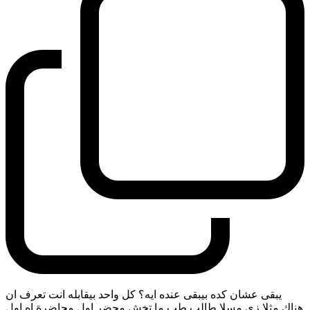
يبقى عشان كده بيبقى عنده ايه؟ كل واحد بيقابله انت تعرف ان
هناك مثلا زي مسلا طالب طب ما تخش محضر اول محاضرة اه اول