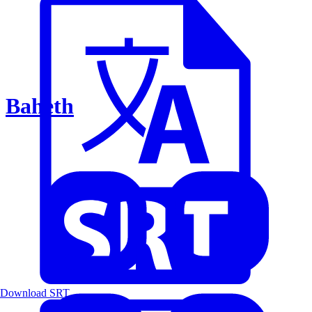
Baheth
Download SRT