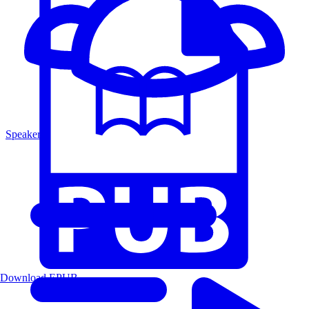
Speakers
Download EPUB