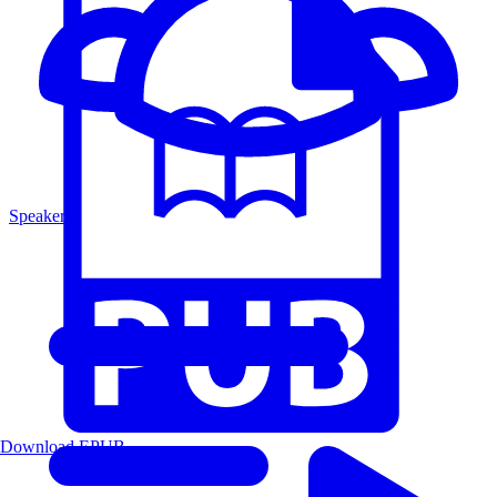
Speakers
Download EPUB