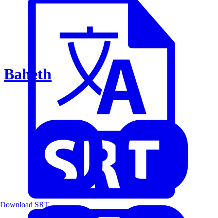
Baheth
Download SRT