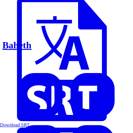
Baheth
Download SRT