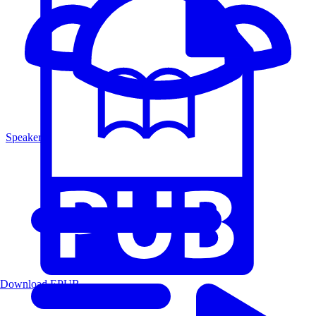
Speakers
Download EPUB