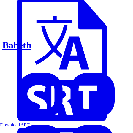
Baheth
Download SRT