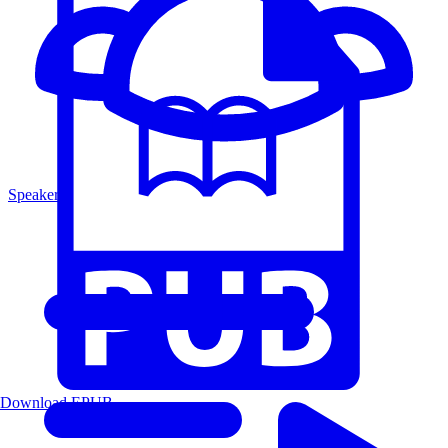
Speakers
Download EPUB