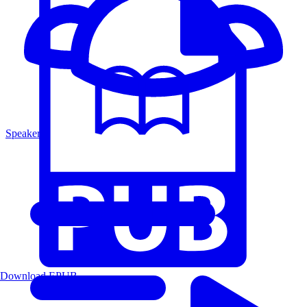
Speakers
Download EPUB