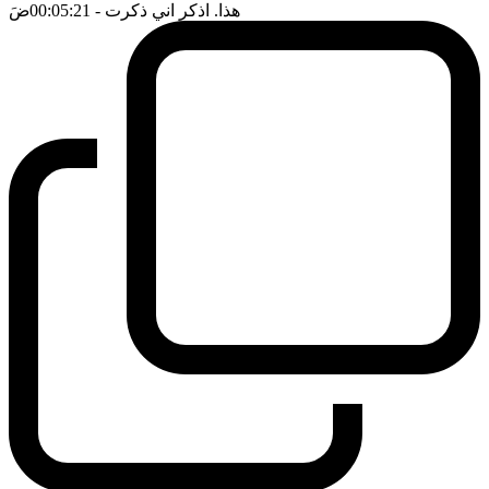
هذا. اذكر اني ذكرت
- 00:05:21
ضَ