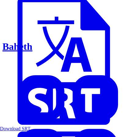
Baheth
Download SRT