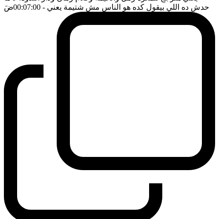
حدش ده اللي بيقول كده هو الناس مش شتيمة يعني
- 00:07:00
ضَ