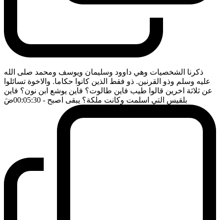
ذكرنا الشخصيات وهي داوود وسليمان ويوسف ومحمد صلى الله
عليه وسلم وذو القرنين. ذو فقط الذين كانوا حكاما. والاخوة تسائلوا
عن ثلاثة اخرين قالوا طيب فاين طالوت؟ فاين يوشع ابن نون؟ فاين
بلقيس التي اسلمت وكانت ملكة؟ يبقى اصبح
- 00:05:30
ضَ