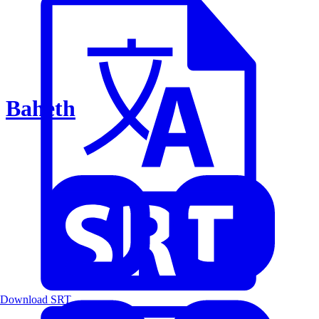
Baheth
Download SRT