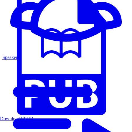
Speakers
Download EPUB