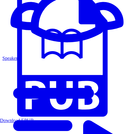
Speakers
Download EPUB