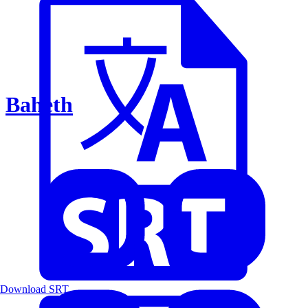
Baheth
Download SRT