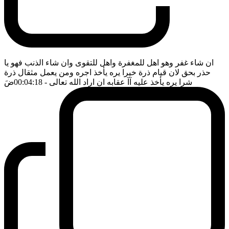
ان شاء غفر وهو اهل للمغفرة واهل للتقوى وان شاء الذنب فهو يا
حذر بحق لان قيام ذرة خيرا يره يأخذ اجره ومن يعمل مثقال ذرة
شرا يره يأخذ عليه آآ عقابه ان اراد الله تعالى
- 00:04:18
ضَ