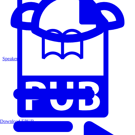
Speakers
Download EPUB