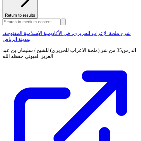
Return to results
شرح ملحة الإعراب للحريري، في الأكاديمية الإسلامية المفتوحة،
بمدينة الرياض
الدرس35 من شر (ملحة الاعراب للحريري) للشيخ / سليمان بن عبد
العزيز العيوني حفظه الله