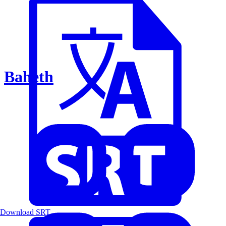
Baheth
Download SRT