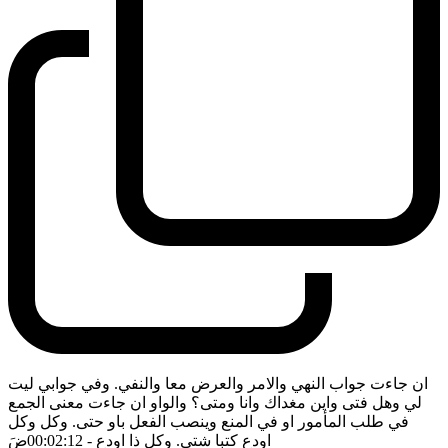
ان جاءت جواب النهي والامر والعرض معا والنفي. وفي جوابي ليت
لي وهل فتى واين مغداك وانا ومتى؟ والواو ان جاءت معنى الجمع
في طلب المأمور او في المنع وينصب الفعل باو حتى. وكل وكل
اودع كتبا شتى. وكل ذا اودع
- 00:02:12
ضَ